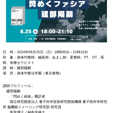
日 時：2024年08月25日（日）18時00分～21時10分
対 象：身体均整師、鍼灸師、あまし師、柔整師、PT、OT、医
師、各種セラピスト
講 師：建部陽嗣
場 所：身体均整法学園（東京巣鴨）
講師プロフィール：
建部陽嗣
『閃めく経絡』翻訳者
国立研究開発法人 量子科学技術研究開発機構 量子医科学研究
所 脳機能イメージング研究部 研究員
医学博士／鍼灸学修士